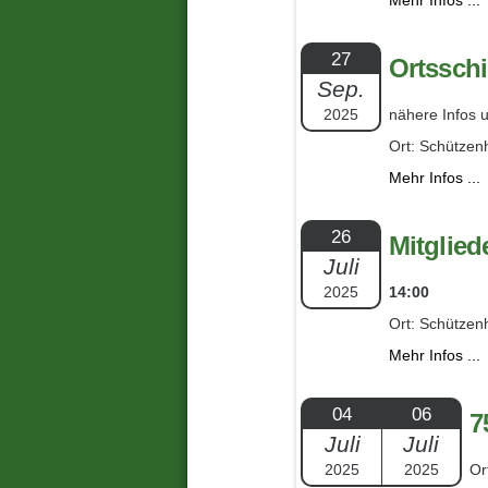
Mehr Infos ...
27
Ortssch
Sep.
2025
nähere Infos u
Ort: Schützen
Mehr Infos ...
26
Mitglie
Juli
2025
14:00
Ort: Schützen
Mehr Infos ...
04
06
7
Juli
Juli
2025
2025
Or