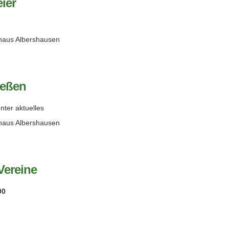
ier
haus Albershausen
ießen
nter aktuelles
haus Albershausen
Vereine
00