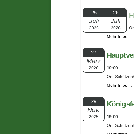
25
26
F
Juli
Juli
2026
2026
Or
Mehr Infos ...
27
Hauptve
März
2026
19:00
Ort: Schützen
Mehr Infos ...
29
Königsfe
Nov.
2025
19:00
Ort: Schützen