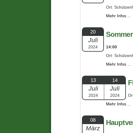
Ort: Schützen
Mehr Infos ...
20
Sommerf
Juli
2024
14:00
Ort: Schützen
Mehr Infos ...
13
14
F
Juli
Juli
2024
2024
Or
Mehr Infos ...
08
Hauptve
März